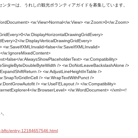
センターは、うれしの観光ボランティアガイドを募集しています。
w:WordDocument> <w:View>Normal</w:View> <w:Zoom>0</w:Zoom>
GridEvery>0</w:DisplayHorizontalDrawingGridEvery>
idEvery>2</w:DisplayVerticalDrawingGridEvery>
> <w:SaveIfXMLInvalid>false</w:SaveIfXMLInvalid>
e</w:IgnoreMixedContent>
t>false</w:AlwaysShowPlaceholderText> <w:Compatibility>
eSingleByteDoubleByteWidth /> <w:DoNotLeaveBackslashAlone />
ExpandShiftReturn /> <w:AdjustLineHeightInTable />
:SnapToGridInCell /> <w:WrapTextWithPunct />
:DontGrowAutofit /> <w:UseFELayout /> </w:Compatibility>
nternetExplorer4</w:BrowserLevel> </w:WordDocument> </xml><!
い。
o-bftc/entry-12184657546.html