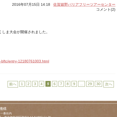
2016年07月15日 14:18
佐賀嬉野バリアフリーツアーセンター
コメント(2)
くしま大会が開催されました。
o-bftc/entry-12180761003.html
1
2
3
4
5
6
7
8
9
…
29
30
前へ
次へ
機構
羽一番街内