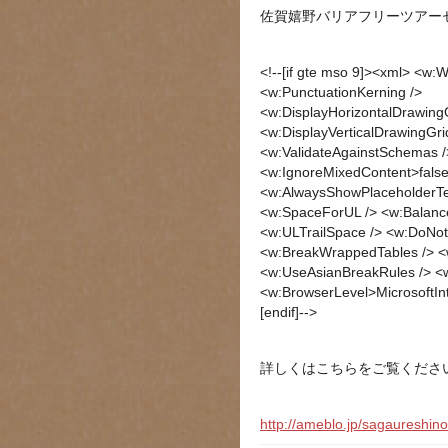
佐賀嬉野バリアフリーツアー
<!--[if gte mso 9]><xml> <
<w:PunctuationKerning />
<w:DisplayHorizontalDrawing
<w:DisplayVerticalDrawingGr
<w:ValidateAgainstSchemas /
<w:IgnoreMixedContent>fals
<w:AlwaysShowPlaceholderTex
<w:SpaceForUL /> <w:Balanc
<w:ULTrailSpace /> <w:DoNot
<w:BreakWrappedTables /> <w
<w:UseAsianBreakRules /> <w
<w:BrowserLevel>MicrosoftI
[endif]-->
詳しくはこちらをご覧くださ
http://ameblo.jp/sagaureshin