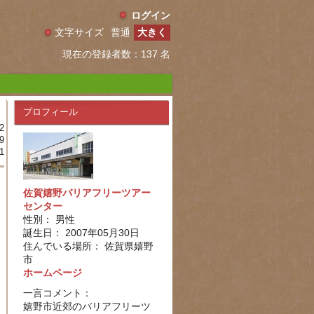
ログイン
文字サイズ
普通
大きく
現在の登録者数：137 名
プロフィール
2
9
1
佐賀嬉野バリアフリーツアー
センター
性別： 男性
誕生日： 2007年05月30日
住んでいる場所： 佐賀県嬉野
市
ホームページ
一言コメント：
嬉野市近郊のバリアフリーツ