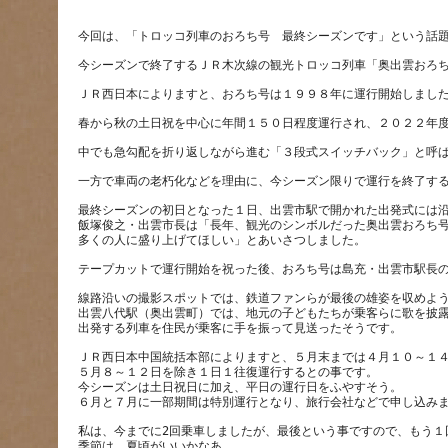
最終シーズンの初日となった１日、出雲市駅で開かれた出発式には
飯塚俊之・出雲市長は「長年、観光のシンボルだった奥出雲おろち
線路沿いの撮影スポットでは、鉄道ファンらが最後の雄姿を収めよ
出雲八代駅（奥出雲町）では、地元の子どもたちが乗客らに歌を披
ＪＲ西日本中国統括本部によりますと、５月末までは４月１０～１
５月８～１２日を除き１日１往復運行するとの事です。
今シーズンは土日祝日に加え、平日の運行日をふやすそう。
私は、今までに2回乗車しましたが、最後という事ですので、もう１
季節は、夏頃がいいかなあ。