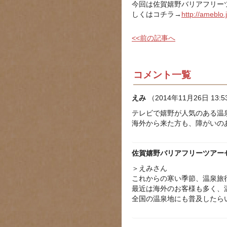
今回は佐賀嬉野バリアフリー
しくはコチラ→
http://ameblo
<<前の記事へ
コメント一覧
えみ
（2014年11月26日 13:5
テレビで嬉野が人気のある温
海外から来た方も、障がいの
佐賀嬉野バリアフリーツアー
＞えみさん
これからの寒い季節、温泉旅
最近は海外のお客様も多く、
全国の温泉地にも普及したら