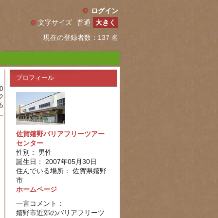
ログイン
文字サイズ
普通
大きく
現在の登録者数：137 名
プロフィール
0
2
5
佐賀嬉野バリアフリーツアー
センター
性別： 男性
誕生日： 2007年05月30日
住んでいる場所： 佐賀県嬉野
市
ホームページ
一言コメント：
嬉野市近郊のバリアフリーツ