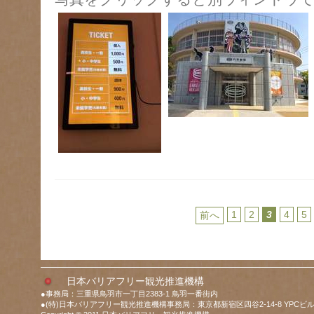
1
2
3
4
5
前へ
日本バリアフリー観光推進機構
●事務局：三重県鳥羽市一丁目2383-1 鳥羽一番街内
●(特)日本バリアフリー観光推進機構事務局：東京都新宿区四谷2-14-8 YPCビル