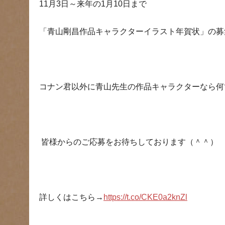
11
月
3
日～来年の
1
月
10
日まで
「青山剛昌作品キャラクターイラスト年賀状」の募
コナン君以外に青山先生の作品キャラクターなら何
皆様からのご応募をお待ちしております（＾＾）
詳しくはこちら→
https://t.co/CKE0a2knZl