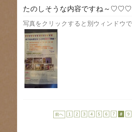
たのしそうな内容ですね～♡♡♡
写真をクリックすると別ウィンドウで
1
2
3
4
5
6
7
8
9
前へ