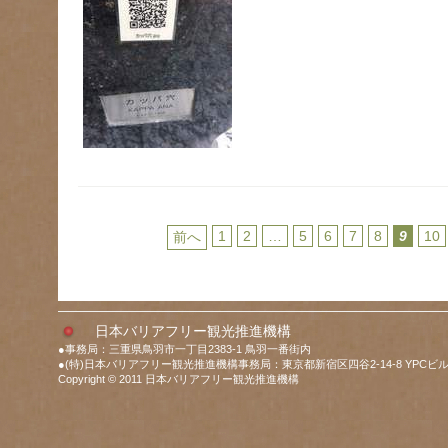
1
2
…
5
6
7
8
9
10
前へ
日本バリアフリー観光推進機構
●事務局：三重県鳥羽市一丁目2383-1 鳥羽一番街内
●(特)日本バリアフリー観光推進機構事務局：東京都新宿区四谷2-14-8 YPCビル
Copyright © 2011 日本バリアフリー観光推進機構