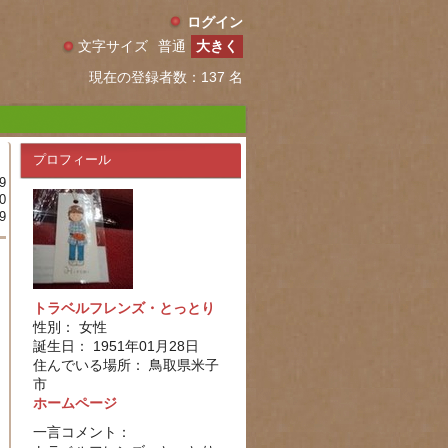
ログイン
文字サイズ
普通
大きく
現在の登録者数：137 名
プロフィール
9
0
9
トラベルフレンズ・とっとり
性別： 女性
誕生日： 1951年01月28日
住んでいる場所： 鳥取県米子
市
ホームページ
一言コメント：