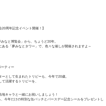
会20周年記念イベント開催！】
夢みなと博覧会」から、ちょうど20年。
港市にある「夢みなとタワー」で、色々な催しが開催されますよ～
パーティー
ターとして生まれたトリピーも、今年で20歳。
して活躍するトリピーを、
当地キャラと一緒にお祝いしましょう！
から、今年だけの特別な缶バッチとバースデー記念シールをプレゼントし