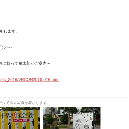
ルします。
)／~~
綿に載って鬼太郎がご案内～
/works_2016/VRCON2016-016.html
ドウで拡大写真を表示します。