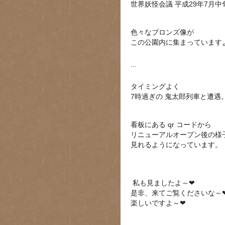
世界妖怪会議 平成29年7月中
色々なブロンズ像が
この公園内に集まっています
...
タイミングよく
7時過ぎの 鬼太郎列車と遭遇
看板にある qr コードから
リニューアルオープン後の様子
見れるようになっています。
私も見ましたよ～
❤
是非、来てご覧くださいな～
楽しいですよ～
❤