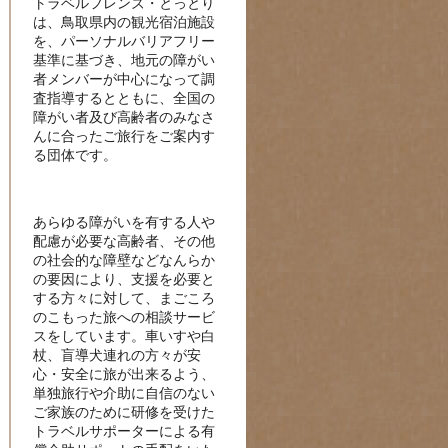
トラベルフレンズ・とっとり
は、鳥取県内の観光宿泊施設
を、パーソナルバリアフリー
基準に基づき、地元の障がい
者メンバーが中心になって調
査指導するとともに、全国の
障がい者及び高齢者のみなさ
んに合ったご旅行をご案内す
る団体です。
あらゆる障がいを有する人や
配慮が必要な高齢者、その他
の社会的な障壁などなんらか
の要因により、支援を必要と
する方々に対して、まごころ
のこもった旅への相談サービ
スをしています。車いすや白
杖、盲導犬連れの方々が安
心・安全に旅が出来るよう、
単独旅行や介助に自信のない
ご家族のために研修を受けた
トラベルサポーターによる有