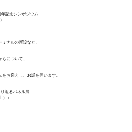
周年記念シンポジウム
時）
ーミナルの新設など、
からについて、
んをお迎えし、お話を伺います。
ふり返るパネル展
（土））