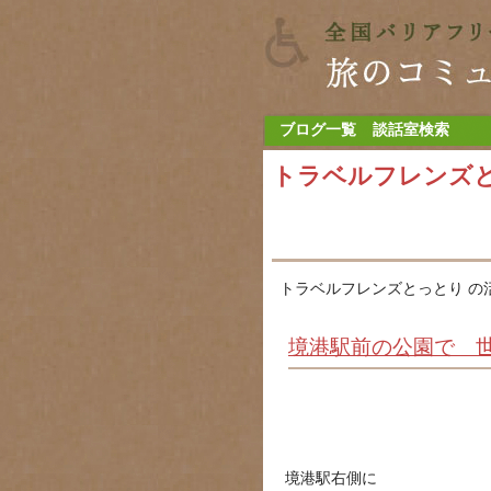
ブログ一覧
談話室検索
トラベルフレンズ
トラベルフレンズとっとり の
境港駅前の公園で 世
境港駅右側に