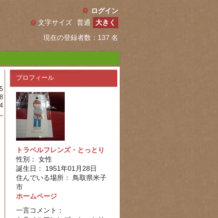
ログイン
文字サイズ
普通
大きく
現在の登録者数：137 名
プロフィール
5
8
4
トラベルフレンズ・とっとり
性別： 女性
誕生日： 1951年01月28日
住んでいる場所： 鳥取県米子
市
ホームページ
一言コメント：