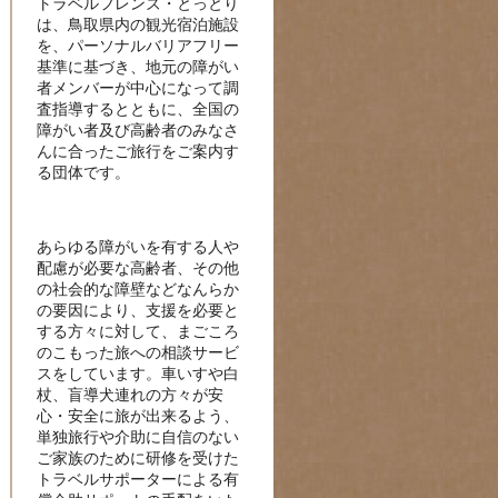
トラベルフレンズ・とっとり
は、鳥取県内の観光宿泊施設
を、パーソナルバリアフリー
基準に基づき、地元の障がい
者メンバーが中心になって調
査指導するとともに、全国の
障がい者及び高齢者のみなさ
んに合ったご旅行をご案内す
る団体です。
あらゆる障がいを有する人や
配慮が必要な高齢者、その他
の社会的な障壁などなんらか
の要因により、支援を必要と
する方々に対して、まごころ
のこもった旅への相談サービ
スをしています。車いすや白
杖、盲導犬連れの方々が安
心・安全に旅が出来るよう、
単独旅行や介助に自信のない
ご家族のために研修を受けた
トラベルサポーターによる有