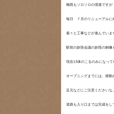
梅雨もソロソロの境港ですが
毎日 ７月のリニューアルに
着々と工事などが進んでいま
駅前の妖怪会議の妖怪の銅像
現在13体のこるのみになって
オープニングまでには、移動
足元などにご注意くださいな
道路も入り口までは完成をし