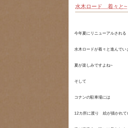
水木ロード 着々と~
今年夏にリニューアルされる
水木ロードが着々と進んでい
夏が楽しみですよね~
そして
コナンの駐車場には
12カ所に渡り 絵が描かれて