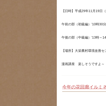
【日時】平成29年11月19日
午前の部（初級編）’10時30分
午後の部（中級編）’13時～14
【場所】大栄農村環境改善セ
漫画講座 楽しそうですよ～
今年の花回廊イルミ