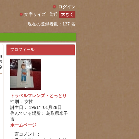
ログイン
文字サイズ
普通
大きく
現在の登録者数：137 名
プロフィール
9
3
9
トラベルフレンズ・とっとり
性別： 女性
誕生日： 1951年01月28日
住んでいる場所： 鳥取県米子
市
ホームページ
一言コメント：