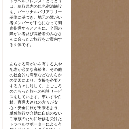
トラベルフレンズ・とっとり
は、鳥取県内の観光宿泊施設
を、パーソナルバリアフリー
基準に基づき、地元の障がい
者メンバーが中心になって調
査指導するとともに、全国の
障がい者及び高齢者のみなさ
んに合ったご旅行をご案内す
る団体です。
あらゆる障がいを有する人や
配慮が必要な高齢者、その他
の社会的な障壁などなんらか
の要因により、支援を必要と
する方々に対して、まごころ
のこもった旅への相談サービ
スをしています。車いすや白
杖、盲導犬連れの方々が安
心・安全に旅が出来るよう、
単独旅行や介助に自信のない
ご家族のために研修を受けた
トラベルサポーターによる有