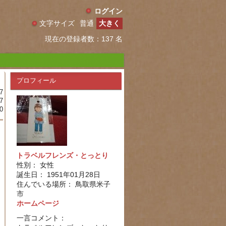
ログイン
文字サイズ
普通
大きく
現在の登録者数：137 名
プロフィール
7
7
0
トラベルフレンズ・とっとり
性別： 女性
誕生日： 1951年01月28日
住んでいる場所： 鳥取県米子
市
ホームページ
一言コメント：