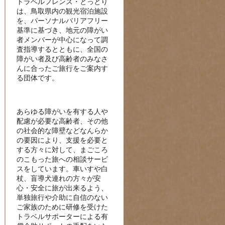
トラベルフレンズ・とっとり
は、鳥取県内の観光宿泊施設
を、パーソナルバリアフリー
基準に基づき、地元の障がい
者メンバーが中心になって調
査指導するとともに、全国の
障がい者及び高齢者のみなさ
んに合ったご旅行をご案内す
る団体です。
あらゆる障がいを有する人や
配慮が必要な高齢者、その他
の社会的な障壁などなんらか
の要因により、支援を必要と
する方々に対して、まごころ
のこもった旅への相談サービ
スをしています。車いすや白
杖、盲導犬連れの方々が安
心・安全に旅が出来るよう、
単独旅行や介助に自信のない
ご家族のために研修を受けた
トラベルサポーターによる有