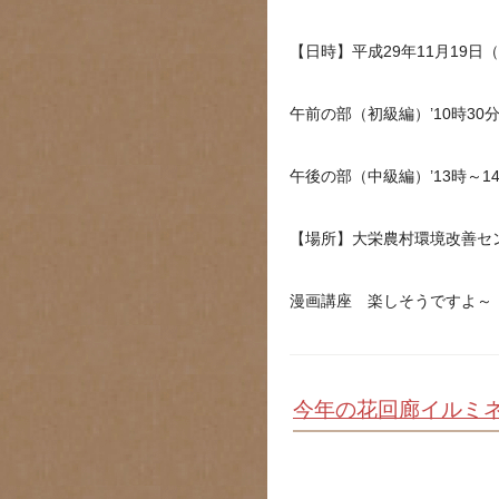
【日時】平成29年11月19日
午前の部（初級編）’10時30分
午後の部（中級編）’13時～14
【場所】大栄農村環境改善セ
漫画講座 楽しそうですよ～
今年の花回廊イルミ