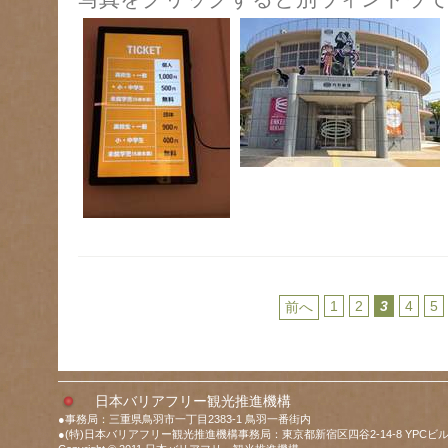
1
2
3
4
5
前へ
日本バリアフリー観光推進機構
●事務局：三重県鳥羽市一丁目2383-1 鳥羽一番街内
●(特)日本バリアフリー観光推進機構事務局：東京都新宿区四谷2-14-8 YPCビル