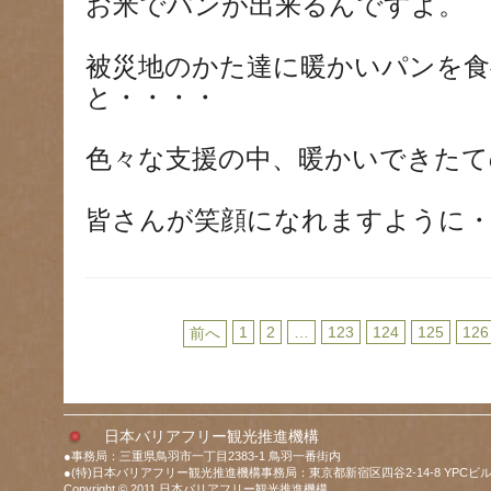
お米でパンが出来るんですよ。
被災地のかた達に暖かいパンを食
と・・・・
色々な支援の中、暖かいできたて
皆さんが笑顔になれますように・
1
2
…
123
124
125
126
前へ
日本バリアフリー観光推進機構
●事務局：三重県鳥羽市一丁目2383-1 鳥羽一番街内
●(特)日本バリアフリー観光推進機構事務局：東京都新宿区四谷2-14-8 YPCビル
Copyright © 2011 日本バリアフリー観光推進機構