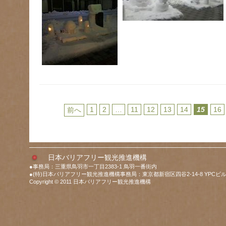
1
2
…
11
12
13
14
15
16
前へ
日本バリアフリー観光推進機構
●事務局：三重県鳥羽市一丁目2383-1 鳥羽一番街内
●(特)日本バリアフリー観光推進機構事務局：東京都新宿区四谷2-14-8 YPCビル
Copyright © 2011 日本バリアフリー観光推進機構