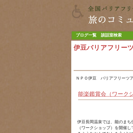
ブログ一覧
談話室検索
伊豆バリアフリー
ＮＰＯ伊豆 バリアフリーツア
能楽鑑賞会（ワーク
伊豆長岡温泉では、能のまち
（ワークショップ）を開催し