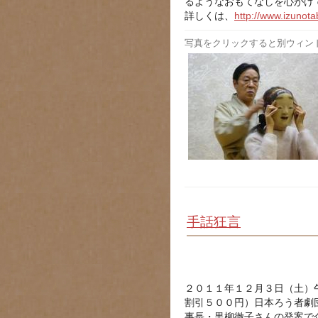
るようなおもてなしを心がけ
詳しくは、
http://www.izunot
写真をクリックすると別ウィン
手話狂言
２０１１年１２月３日（土）
割引５００円）日本ろう者劇
事長・黒柳徹子さんの発案で