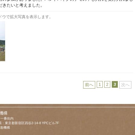
だきたいと考えました。
ドウで拡大写真を表示します。
1
2
3
前へ
次へ
機構
羽一番街内
東京都新宿区四谷2-14-8 YPCビル7F
光推進機構