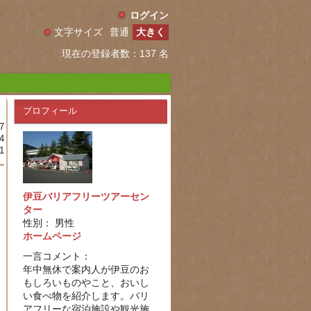
ログイン
文字サイズ
普通
大きく
現在の登録者数：137 名
プロフィール
7
4
1
伊豆バリアフリーツアーセン
ター
性別： 男性
ホームページ
一言コメント：
年中無休で案内人が伊豆のお
もしろいものやこと、おいし
い食べ物を紹介します。バリ
アフリーな宿泊施設や観光施