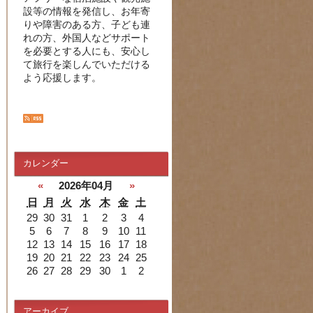
設等の情報を発信し、お年寄
りや障害のある方、子ども連
れの方、外国人などサポート
を必要とする人にも、安心し
て旅行を楽しんでいただける
よう応援します。
カレンダー
«
2026年04月
»
日
月
火
水
木
金
土
29
30
31
1
2
3
4
5
6
7
8
9
10
11
12
13
14
15
16
17
18
19
20
21
22
23
24
25
26
27
28
29
30
1
2
アーカイブ