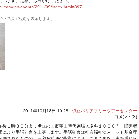
ています。是非、お出かけください。
abi.com/jpn/events/2011/09/index.html#897
ドウで拡大写真を表示します。
2011年10月18日 10:28
伊豆バリアフリーツアーセンター
コメント(3)
午後１時３０分より伊豆の国市韮山時代劇場入場料１０００円（障害者
団により手話狂言を上演します。手話狂言は社会福祉法人トット基金理
企画されたもので、三宅右近師の指導により、さまざまな工夫を重ねら