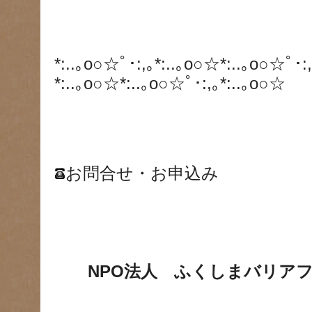
*:..｡o○☆ﾟ･:,｡*:..｡o○☆*:..｡o○☆ﾟ･:
*:..｡o○☆*:..｡o○☆ﾟ･:,｡*:..｡o○☆
お問合せ・お申込み
NPO法人 ふくしまバリアフ