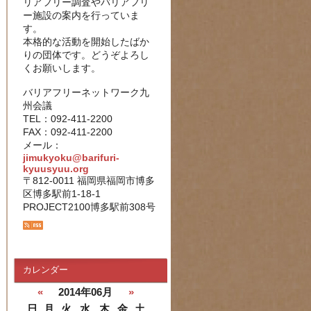
リアフリー調査やバリアフリ
ー施設の案内を行っていま
す。
本格的な活動を開始したばか
りの団体です。どうぞよろし
くお願いします。
バリアフリーネットワーク九
州会議
TEL：092-411-2200
FAX：092-411-2200
メール：
jimukyoku@barifuri-
kyuusyuu.org
〒812-0011 福岡県福岡市博多
区博多駅前1-18-1
PROJECT2100博多駅前308号
カレンダー
«
2014年06月
»
日
月
火
水
木
金
土