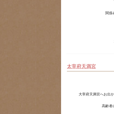
関係
太宰府天満宮
大宰府天満宮へお出
高齢者