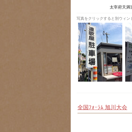
太宰府天満
写真をクリックすると別ウィン
全国ﾌｫｰﾗﾑ 旭川大会