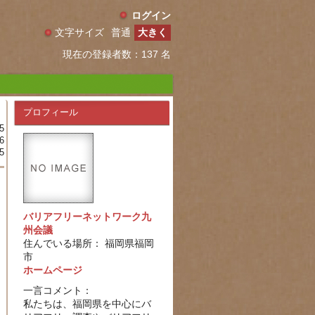
ログイン
文字サイズ
普通
大きく
現在の登録者数：137 名
プロフィール
5
6
5
バリアフリーネットワーク九
州会議
住んでいる場所： 福岡県福岡
市
ホームページ
一言コメント：
私たちは、福岡県を中心にバ