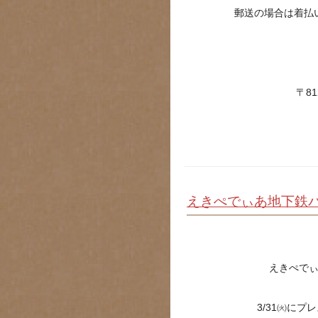
郵送の場合は着払
〒8
えきぺでぃあ地下鉄
えきぺで
3/31㈫に