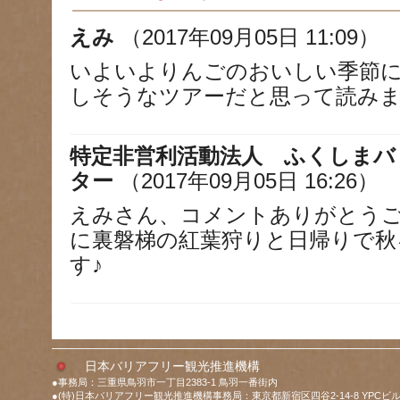
えみ
（2017年09月05日 11:09）
いよいよりんごのおいしい季節
しそうなツアーだと思って読み
特定非営利活動法人 ふくしまバ
ター
（2017年09月05日 16:26）
えみさん、コメントありがとう
に裏磐梯の紅葉狩りと日帰りで秋
す♪
日本バリアフリー観光推進機構
●事務局：三重県鳥羽市一丁目2383-1 鳥羽一番街内
●(特)日本バリアフリー観光推進機構事務局：東京都新宿区四谷2-14-8 YPCビル