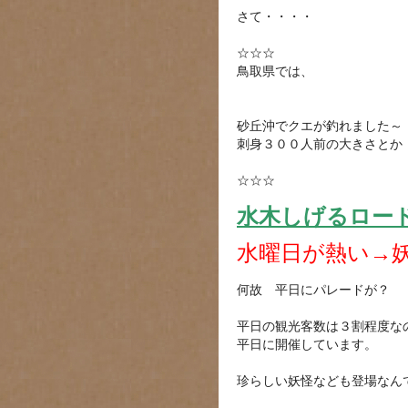
さて・・・・
☆☆☆
鳥取県では、
砂丘沖でクエが釣れました～
刺身３００人前の大きさとか
☆☆☆
水木しげるロー
水曜日が熱い→
何故 平日にパレードが？
平日の観光客数は３割程度な
平日に開催しています。
珍らしい妖怪なども登場なん