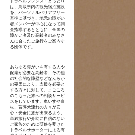
トラベルフレンズ・とっとり
は、鳥取県内の観光宿泊施設
を、パーソナルバリアフリー
基準に基づき、地元の障がい
者メンバーが中心になって調
査指導するとともに、全国の
障がい者及び高齢者のみなさ
んに合ったご旅行をご案内す
る団体です。
あらゆる障がいを有する人や
配慮が必要な高齢者、その他
の社会的な障壁などなんらか
の要因により、支援を必要と
する方々に対して、まごころ
のこもった旅への相談サービ
スをしています。車いすや白
杖、盲導犬連れの方々が安
心・安全に旅が出来るよう、
単独旅行や介助に自信のない
ご家族のために研修を受けた
トラベルサポーターによる有