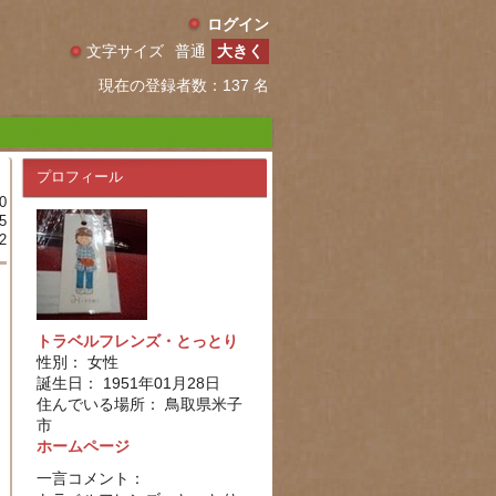
ログイン
文字サイズ
普通
大きく
現在の登録者数：137 名
プロフィール
0
5
2
トラベルフレンズ・とっとり
性別： 女性
誕生日： 1951年01月28日
住んでいる場所： 鳥取県米子
市
ホームページ
一言コメント：